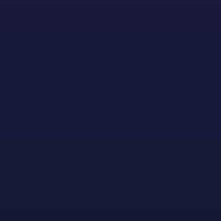
农业大数据