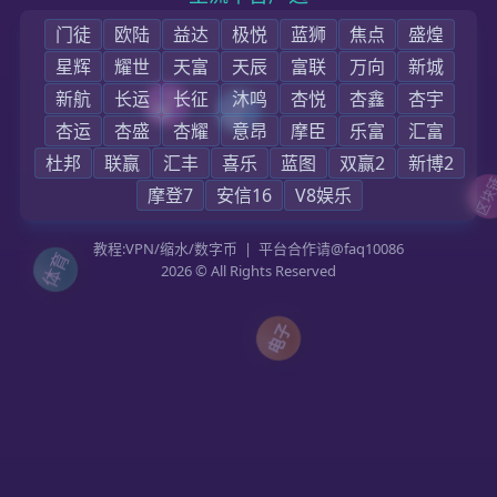
首页
公司大事记
新闻简报